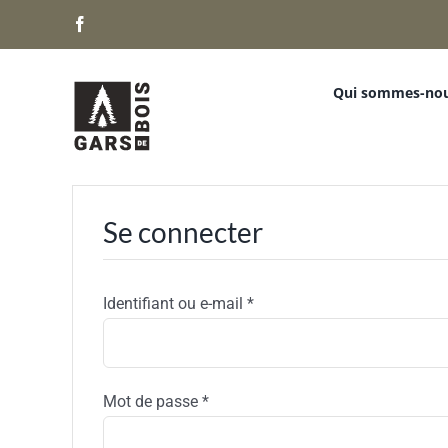
Passer
Facebook
au
contenu
Qui sommes-no
Se connecter
Obligatoire
Identifiant ou e-mail
*
Obligatoire
Mot de passe
*