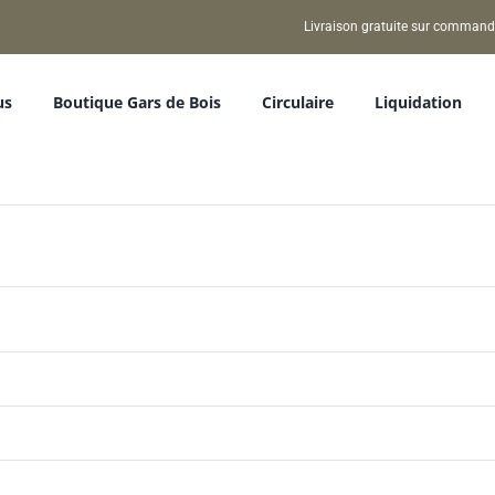
Livraison gratuite sur command
us
Boutique Gars de Bois
Circulaire
Liquidation