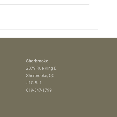
Sherbrooke
2879 Rue King E
Sherbrooke, QC
J1G 5J1
819-347-1799