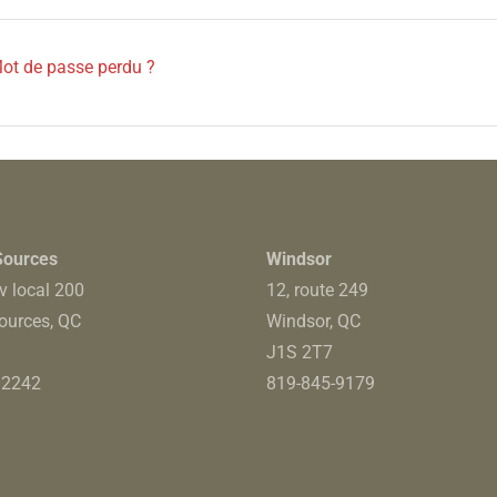
ot de passe perdu ?
Sources
Windsor
v local 200
12, route 249
ources, QC
Windsor, QC
J1S 2T7
–
2242
819-845-9179