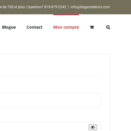
e de 70$ et plus | Question? 819-879-2242
|
info@lesgarsdebois.com
Blogue
Contact
Mon compte