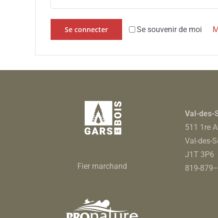
Se souvenir de moi
Se connecter
M
Val-des-
511 1re A
Val-des-S
J1T 3P6
Fier marchand
819-879