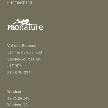
Fier marchand
sur
la
page
du
produit
Val-des-Sources
511 1re Av local 200
Val-des-Sources, QC
J1T 3P6
819-879
–
2242
Windsor
12, route 249
Windsor, QC