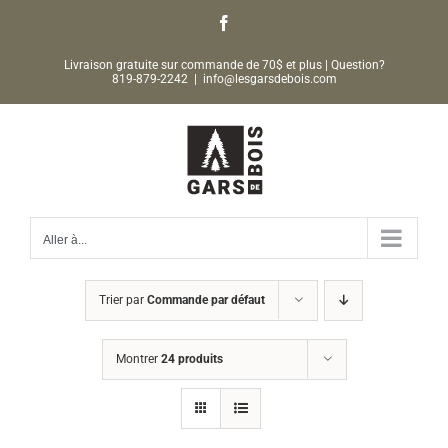
Passer
Facebook
au
Livraison gratuite sur commande de 70$ et plus | Question?
contenu
819-879-2242
|
info@lesgarsdebois.com
Aller à...
Trier par
Commande par défaut
Montrer
24 produits