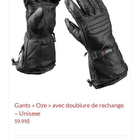
Gants « Oze » avec doublure de rechange
– Unisexe
59.99
$