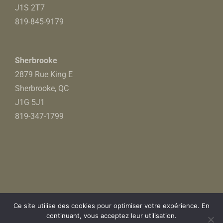
J1S 2T7
819-845-9179
Sherbrooke
2879 Rue King E
Sherbrooke, QC
J1G 5J1
819-347-1799
© 2023 Les Gars de Bois. Tous droits réservés.
Ce site utilise des cookies pour optimiser votre expérience. En
Confidentialité
-
Politique d'échange et retour
continuant, vous acceptez leur utilisation.