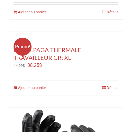
initial
actuel
Ajouter au panier
Détails
était :
est :
44.99$.
38.25$.
Promo!
BAS ALPAGA THERMALE
TRAVAILLEUR GR: XL
Le
Le
38.25
$
44.99
$
prix
prix
initial
actuel
Ajouter au panier
Détails
était :
est :
44.99$.
38.25$.