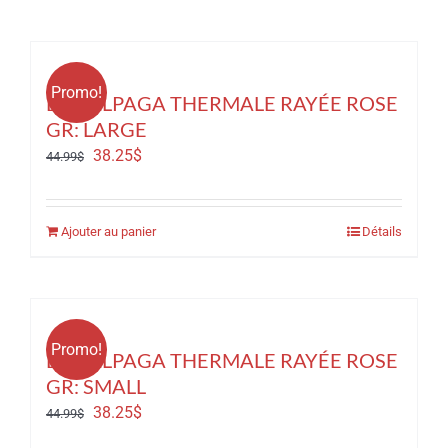
Promo!
BAS ALPAGA THERMALE RAYÉE ROSE
GR: LARGE
Le
Le
38.25
$
44.99
$
prix
prix
initial
actuel
Ajouter au panier
Détails
était :
est :
44.99$.
38.25$.
Promo!
BAS ALPAGA THERMALE RAYÉE ROSE
GR: SMALL
Le
Le
38.25
$
44.99
$
prix
prix