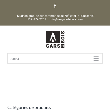
Passer
Facebook
au
Livraison gratuite sur commande de 70$ et plus | Question?
contenu
819-879-2242
|
info@lesgarsdebois.com
Aller à...
Catégories de produits