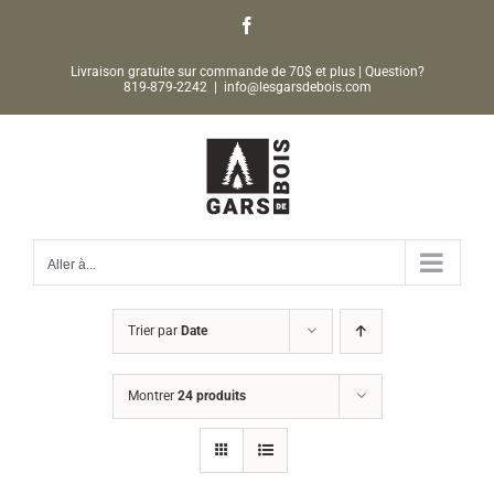
Passer
Facebook
au
Livraison gratuite sur commande de 70$ et plus | Question?
contenu
819-879-2242
|
info@lesgarsdebois.com
Aller à...
Trier par
Date
Montrer
24 produits