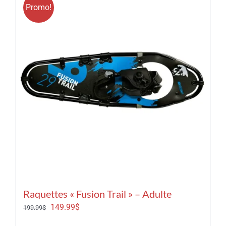
Promo!
Raquettes « Fusion Trail » – Adulte
Le
Le
149.99
$
199.99
$
prix
prix