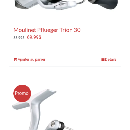
Moulinet Pflueger Trion 30
Le
Le
69.99
$
83.99
$
prix
prix
initial
actuel
Ajouter au panier
Détails
était :
est :
83.99$.
69.99$.
Promo!