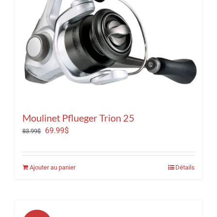
Moulinet Pflueger Trion 25
Le
Le
69.99
$
83.99
$
prix
prix
initial
actuel
Ajouter au panier
Détails
était :
est :
83.99$.
69.99$.