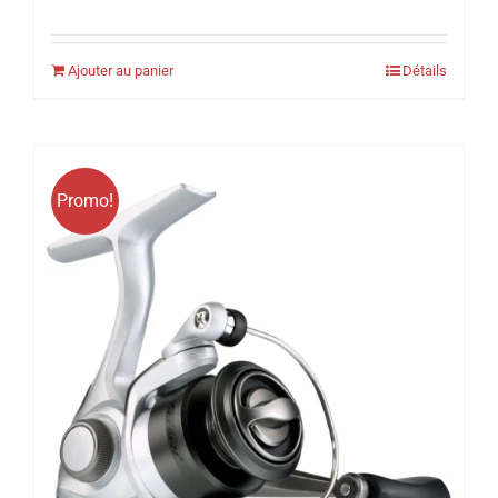
prix
prix
initial
actuel
Ajouter au panier
Détails
était :
est :
199.99$.
169.99$.
Promo!