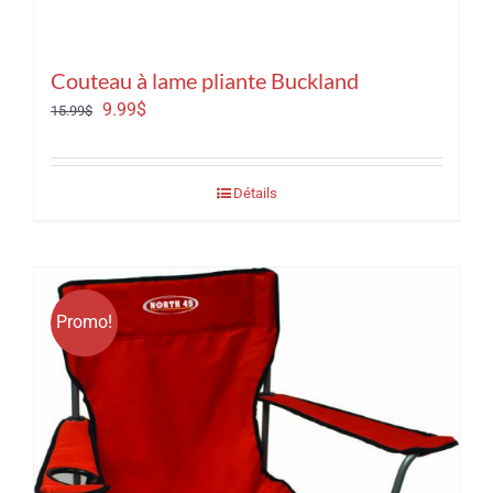
Couteau à lame pliante Buckland
Le
Le
9.99
$
15.99
$
prix
prix
initial
actuel
Détails
était :
est :
15.99$.
9.99$.
Promo!