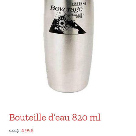
Bouteille d’eau 820 ml
Le
Le
4.99
$
9.99
$