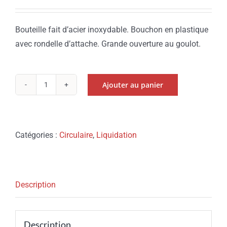
prix
prix
initial
actuel
Bouteille fait d’acier inoxydable. Bouchon en plastique
était :
est :
avec rondelle d’attache. Grande ouverture au goulot.
9.99$.
4.99$.
Ajouter au panier
quantité
de
Bouteille
d’eau
Catégories :
Circulaire
,
Liquidation
820
ml
Description
Description