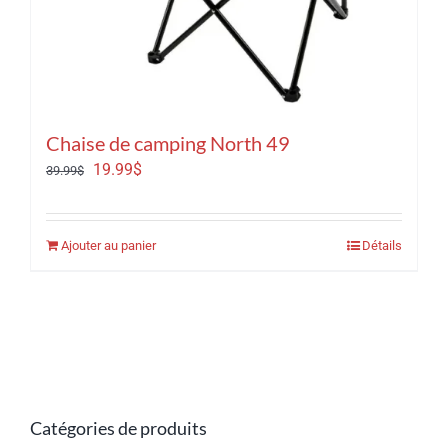
Chaise de camping North 49
Le
Le
19.99
$
39.99
$
prix
prix
initial
actuel
Ajouter au panier
Détails
était :
est :
39.99$.
19.99$.
Catégories de produits