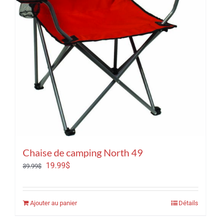
Chaise de camping North 49
Le
Le
19.99
$
39.99
$
prix
prix
initial
actuel
Ajouter au panier
Détails
était :
est :
39.99$.
19.99$.