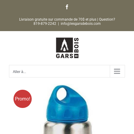
Passer
Facebook
au
Livraison gratuite sur commande de 70$ et plus | Question?
contenu
819-879-2242
|
info@lesgarsdebois.com
Aller à...
Promo!