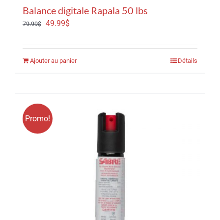
Balance digitale Rapala 50 lbs
Le
Le
49.99
$
79.99
$
prix
prix
initial
actuel
Ajouter au panier
Détails
était :
est :
79.99$.
49.99$.
Promo!