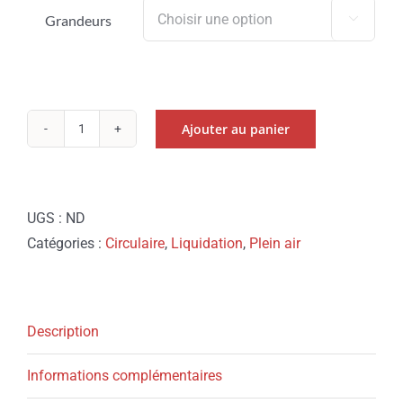
était :
est :
Grandeurs

29.99$.
19.99$.
Ajouter au panier
quantité
de
ALPER
GANT
UGS :
ND
''SAVOIE''
Catégories :
Circulaire
,
Liquidation
,
Plein air
-
HOMME
Description
Informations complémentaires