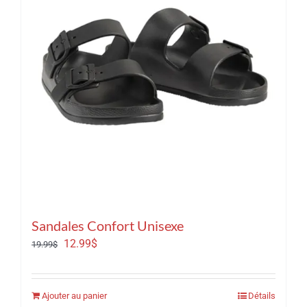
Sandales Confort Unisexe
Le
Le
12.99
$
19.99
$
prix
prix
initial
actuel
Ajouter au panier
Détails
était :
est :