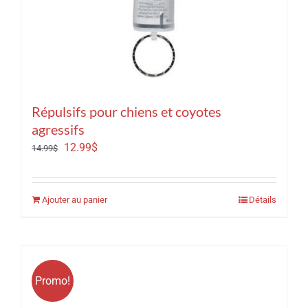
Répulsifs pour chiens et coyotes
agressifs
Le
Le
12.99
$
14.99
$
prix
prix
initial
actuel
Ajouter au panier
Détails
était :
est :
14.99$.
12.99$.
Promo!