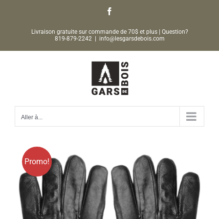
Passer
Facebook
au
Livraison gratuite sur commande de 70$ et plus | Question?
contenu
819-879-2242
|
info@lesgarsdebois.com
Aller à...
Promo!