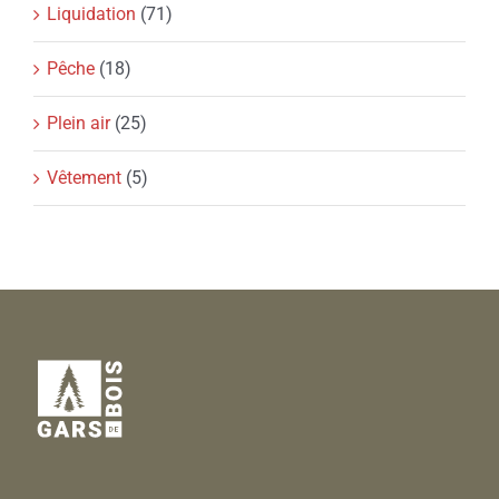
Liquidation
(71)
Pêche
(18)
Plein air
(25)
Vêtement
(5)