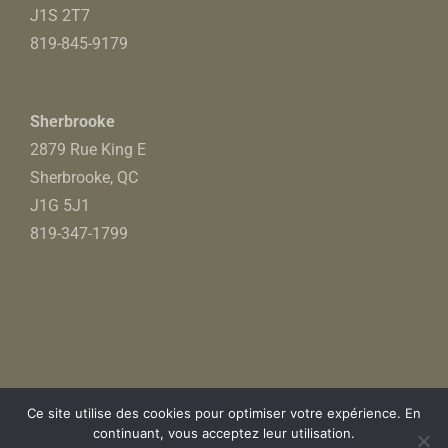
J1S 2T7
819-845-9179
Sherbrooke
2879 Rue King E
Sherbrooke, QC
J1G 5J1
819-347-1799
© 2023 Les Gars de Bois. Tous droits réservés.
Ce site utilise des cookies pour optimiser votre expérience. En
Confidentialité
-
Politique d'échange et retour
continuant, vous acceptez leur utilisation.