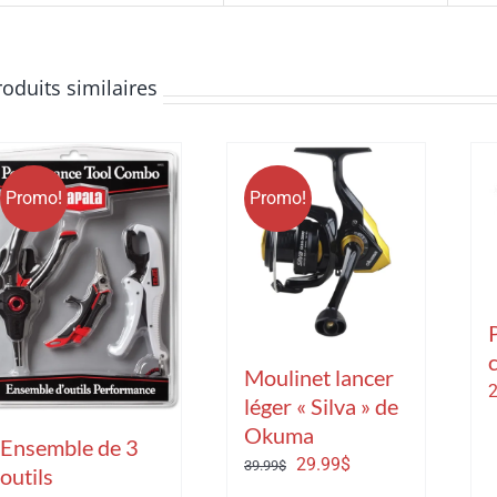
roduits similaires
Promo!
Promo!
Moulinet lancer
2
léger « Silva » de
Okuma
Ensemble de 3
Le
Le
29.99
$
39.99
$
outils
prix
prix