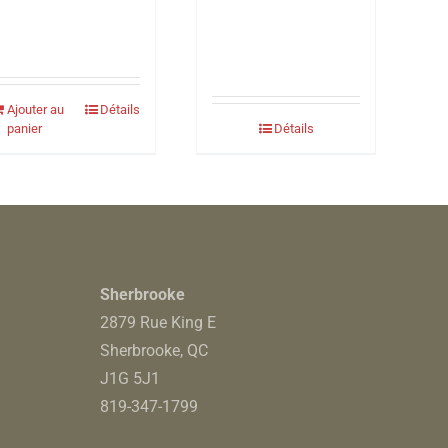
était :
est :
24.99$.
19.99$.
Ajouter au
Détails
panier
Détails
Sherbrooke
2879 Rue King E
Sherbrooke, QC
J1G 5J1
819-347-1799