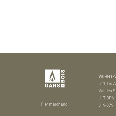
Val-des-
511 1re A
Val-des-S
J1T 3P6
Fier marchand
819-879