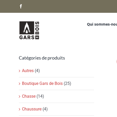
Passer
Facebook
au
contenu
Qui sommes-no
Catégories de produits
Autres
(4)
Boutique Gars de Bois
(25)
Chasse
(14)
Chaussure
(4)