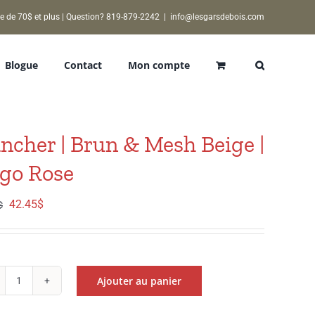
e de 70$ et plus | Question? 819-879-2242
|
info@lesgarsdebois.com
Blogue
Contact
Mon compte
ncher | Brun & Mesh Beige |
go Rose
Le
Le
42.45
$
$
prix
prix
initial
actuel
était :
est :
Ajouter au panier
49.95$.
42.45$.
quantité
de