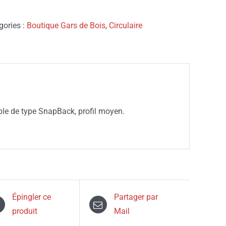
Rancher
|
gories :
Boutique Gars de Bois
,
Circulaire
Brun
&
Mesh
Beige
|
Logo
ble de type SnapBack, profil moyen.
Rose
Épingler ce
Partager par
produit
Mail