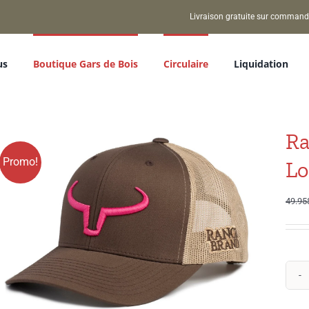
Livraison gratuite sur command
us
Boutique Gars de Bois
Circulaire
Liquidation
Ra
Promo!
Lo
49.95