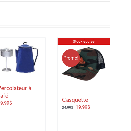
Stock épuisé
Promo!
Percolateur à
café
Casquette
9.99
$
Le
Le
19.99
$
24.99
$
prix
prix
initial
actuel